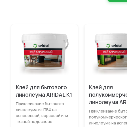
Клей для бытового
Клей для
линолеума ARIDAL K1
полукоммерч
линолеума AR
Приклеивание бытового
лино­леума из ПВХ на
Приклеивание быто
вспененной, ворсовой или
полукоммерческог
тканой подоснове
линолеума на вспе