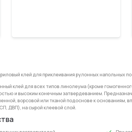
риловый клей для приклеивания рулонных напольных по
ный клей для всех типов линолеума (кроме гомогенного 
стью и высоким конечным затвердеванием. Предназнач
ненной, ворсовой или тканой подоснове к основаниям, в
СП, ДВП), на сырой клеевой слой.
тва