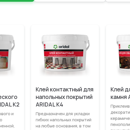
Клей контактный для
Клей д
еского
напольных покрытий
камня 
IDAL K2
ARIDAL K4
Приклеив
декорати
вого и
Предназначен для укладки
керамиче
о
гибких напольных покрытий
пенополи
ненной,
на любые основания, в том