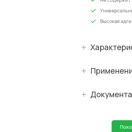
Не содержит 
Универсальн
Высокая адге
+
Характери
+
Применен
+
Документа
Похо