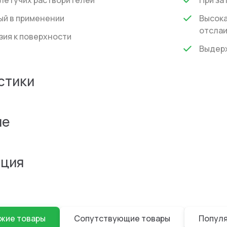
летучих растворителей
При за
ый в применении
Высока
отсла
зия к поверхности
Выдерж
стики
ие
ция
жие товары
Сопутствующие товары
Попул