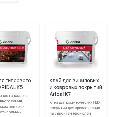
ля гипсового
Клей для виниловых
ARIDAL K5
и ковровых покрытий
Aridal К7
ание гипсового
вного камня,
Клей для коммерческих ПВХ
ских плиток и
покрытий для приклеивания
стирольных
на сырой клеевой слой