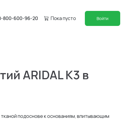
8-800-600-96-20
Пока пусто
Войти
ий ARIDAL K3 в
и тканой подоснове к основаниям, впитывающим