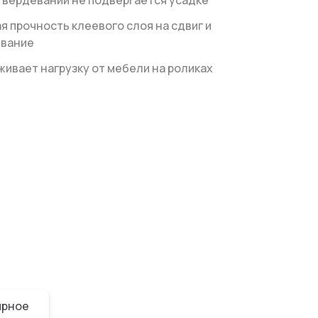
твердевании не подвергается усадке
я прочность клеевого слоя на сдвиг и
ивание
ивает нагрузку от мебели на роликах
ярное