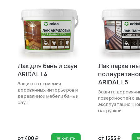
Лак для бань и саун
Лак паркетн
ARIDAL L4
полиуретано
ARIDAL L5
Защиты от гниения
деревянных интерьеров и
Защита деревянн
деревянной мебели бань и
поверхностей с в
саун
эксплуатационно
нагрузкой
от 400 ₽
от 1255 ₽
Купить