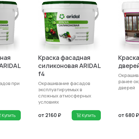
ная
Краска фасадная
Краска
ARIDAL
силиконовая ARIDAL
дверей
f4
Окрашива
ранее ок
адов при
Окрашивание фасадов
дверей
эксплуатируемых в
сложных атмосферных
условиях
от 2160 ₽
от 680 ₽
Купить
Купить