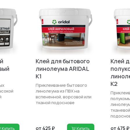
ый
Клей для бытового
Клей д
вый
линолеума ARIDAL
полук
K1
линол
K2
ых
Приклеивание бытового
ысокой
лино­леума из ПВХ на
Приклеив
й
вспененной, ворсовой или
полуком
тканой подоснове
линолеум
тканевой
подосно
от 425 ₽
от 475 ₽
Купить
Купить