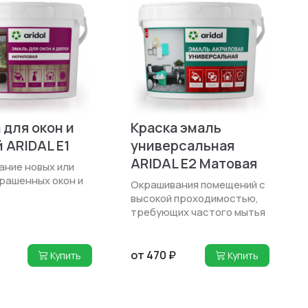
 для окон и
Краска эмаль
 ARIDAL E1
универсальная
ARIDAL E2 Матовая
ние новых или
рашенных окон и
Окрашивания помещений с
высокой проходимо­стью,
требующих частого мытья
от 470 ₽
Купить
Купить