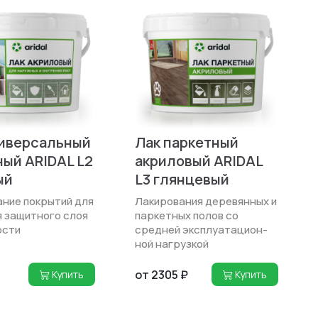
ниверсальный
Лак паркетный
ый ARIDAL L2
акриловый ARIDAL
ый
L3 глянцевый
ние покрытий для
Лакирования деревянных и
 защитного слоя
паркетных полов со
ости
средней эксплуатацион­
ной нагрузкой
от 2305 ₽
Купить
Купить