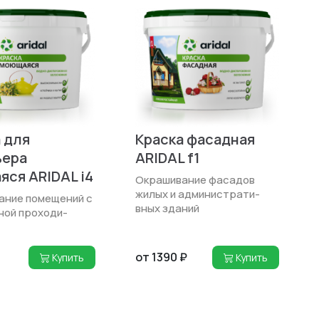
 для
Краска фасадная
ьера
ARIDAL f1
ся ARIDAL i4
Окрашивание фасадов
жилых и администрати­
ание помещений с
вных зданий
ной проходи­
от 1390 ₽
Купить
Купить