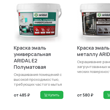
Краска эмаль
Краска эмаль
универсальная
металлу ARID
ARIDAL E2
Окрашивание ран
Полуматовая
загрунтованных 
ческих поверхнос
Окрашивания помещений с
высокой проходимо­стью,
требующих частого мытья
от 485 ₽
от 580 ₽
Купить