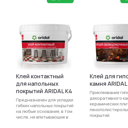
Клей контактный
Клей для гип
для напольных
камня ARIDAL
покрытий ARIDAL K4
Приклеивание гип
декоративного ка
Предназначен для укладки
керамических плит
гибких напольных покрытий
пенополистироль
на любые основания, в том
покрытий
числе, не впитывающие в