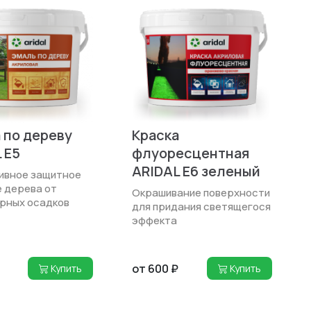
 по дереву
Краска
 E5
флуоресцентная
ARIDAL E6 зеленый
ивное защитное
 дерева от
Окрашивание поверх­ности
рных осадков
для придания светящегося
эффекта
от 600 ₽
Купить
Купить