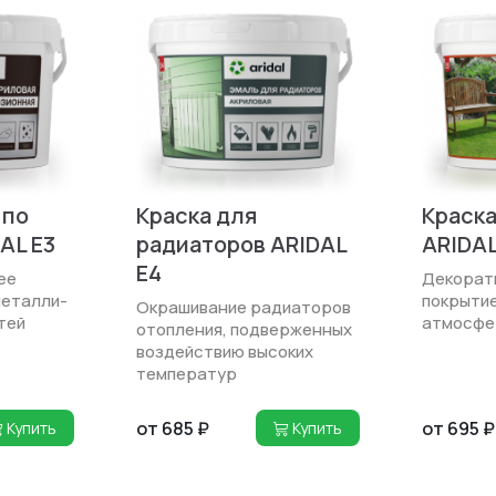
 по
Краска для
Краска
AL E3
радиаторов ARIDAL
ARIDAL
E4
ее
Декорат
металли­
покрытие
Окрашивание радиаторов
тей
атмосфе
отопления, подверженных
воздействию высоких
температур
от 685 ₽
от 695 ₽
Купить
Купить