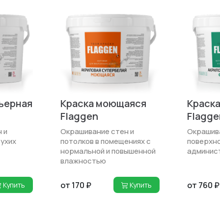
ьерная
Краска моющаяся
Краска
Flaggen
Flagge
 и
Окрашивание стен и
Окрашив
сухих
потолков в помещениях с
поверхно
нормальной и повышен­ной
админис
влажностью
от 170 ₽
от 760 ₽
Купить
Купить