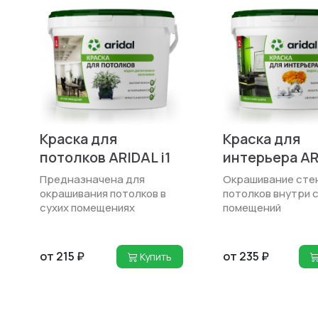
Краска для
Краска для
потолков ARIDAL i1
интерьера AR
Предназначена для
Окрашивание стен
окрашивания потолков в
потолков внутри 
сухих помещениях
помещений
от 215 ₽
от 235 ₽
Купить