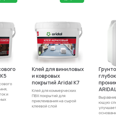
сового
Клей для виниловых
Грунто
 K5
и ковровых
глубок
покрытий Aridal К7
прони
сового
ARIDAL
мня,
Клей для коммерческих
ок и
ПВХ покрытий для
Выравнив
ных
приклеивания на сырой
ющую сп
клеевой слой
улучшает
основан