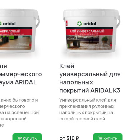
ля
Клей
оммерческого
универсальный для
еума ARIDAL
напольных
покрытий ARIDAL K3
ание бытового и
Универсальный клей для
мерческого
приклеивания рулонных
а на вспененной,
напольных покрытий на
 и ворсовой
сырой клеевой слой
ве
от 510 ₽
Купить
Купить