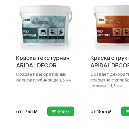
Краска текстурная
Краска струк
ARIDAL DECOR
ARIDAL DECO
Создает декоративный
Создает декорат
рельеф глубиной до 1,5 мм
покрытие с калиб
зерном 1-1,5 мм
от 1765 ₽
от 1545 ₽
Купить