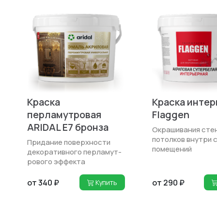
Краска
Краска интер
перламутровая
Flaggen
ARIDAL E7 бронза
Окрашивания стен
потолков внутри 
Придание поверхности
помещений
декоративного перламут­
рового эффекта
от 340 ₽
от 290 ₽
Купить