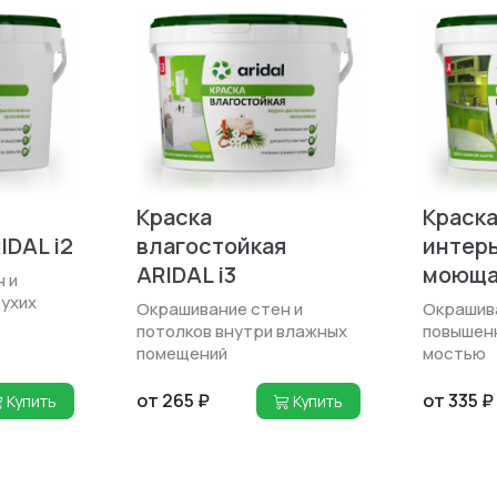
Краска
Краска
IDAL i2
влагостойкая
интер
ARIDAL i3
моющая
 и
сухих
Окрашивание стен и
Окрашив
потолков внутри влажных
повышен
помещений
мостью
от 265 ₽
от 335 ₽
Купить
Купить