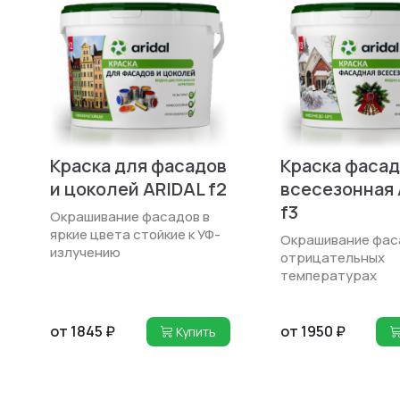
Краска для фасадов
Краска фасад
и цоколей ARIDAL f2
всесезонная 
f3
Окрашивание фасадов в
яркие цвета стойкие к УФ-
Окрашивание фас
излучению
отрица­тельных
температурах
от 1845 ₽
от 1950 ₽
Купить