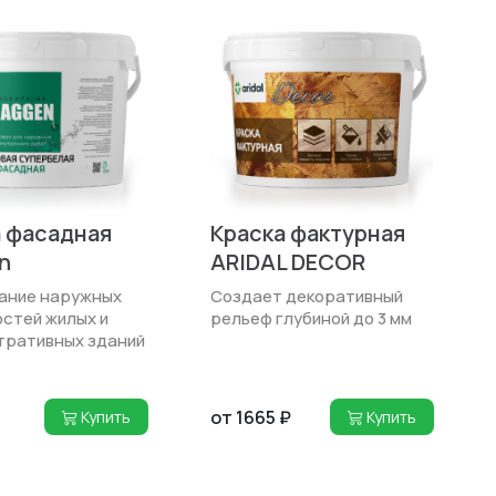
 фасадная
Краска фактурная
n
ARIDAL DECOR
ание наружных
Создает декоративный
стей жилых и
рельеф глубиной до 3 мм
тративных зданий
от 1665 ₽
Купить
Купить