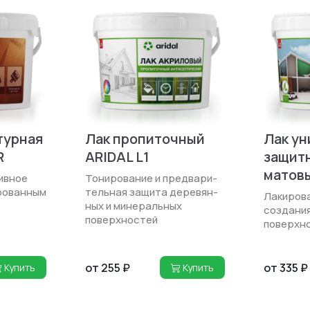
турная
Лак пропиточный
Лак у
R
ARIDAL L1
защитн
матов
ивное
Тонирование и предвари­
ро­ванным
тельная защита деревян­
Лакирова
ных и минеральных
создания
поверхностей
поверхн
от 255 ₽
от 335 ₽
Купить
Купить