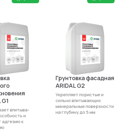
вка
Грунтовка фасадная
ого
ARIDAL G2
кновения
Укрепляет пористые и
 G1
сильно впитывающих
минеральные поверх­ности
ает впитыва­
на глубину до 5 мм
особность и
 адгезию к
ию