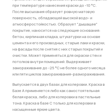
при температуре нанесения краски до -10 °С.
После высыхания образует ровную матовую
поверхность, обладающей высокой водо- и
атмосферостойкостью. Образует "дышащее"
покрытие, наносится на следующие основания:
бетон, кирпичная кладка, штукатурки на основе
цемента и его производных, старые лаки и краски,
на фасады после снятия с них старых покрытий и
очистки. Может применяться для окраски стен и
потолков внутри помещений. Выдерживает
замораживание до -25 °С не более одного месяца
или пяти циклов замораживания-размораживания.
Выпускается в двух базах для колеровки. Краска в
Базе А применяется либо как самостоятельная
белая краска, либо для колеровки в пастельные
тона. Краска в базе С только для колеровки в
насыщенные яркие цвета.